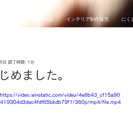
会社概要
事業内容
インテリア制作販売
にく
8日
読了時間: 1分
じめました。
https://video.wixstatic.com/video/4e8b43_cf15a90
419304d3dac4fdf65bbdb79f1/360p/mp4/file.mp4