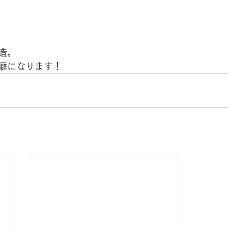
造。
癖になります！